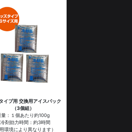
タイプ用 交換用アイスパック
（3個組）
重量：１個あたり約100g
保冷剤効力時間：約3時間
用環境により異なります）