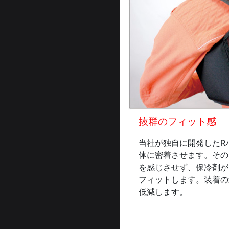
抜群のフィット感
当社が独自に開発したR
体に密着させます。その
を感じさせず、保冷剤が
フィットします。装着の
低減します。