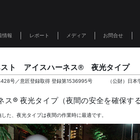
着情報
レポート
メディア
お問合せ
ベスト アイスハーネス® 夜光タイプ
08428号／意匠登録取得 登録第1536995号 （公財）日本
ネス® 夜光タイプ（夜間の安全を確保す
施した、夜光タイプは夜間の作業時に最適です。