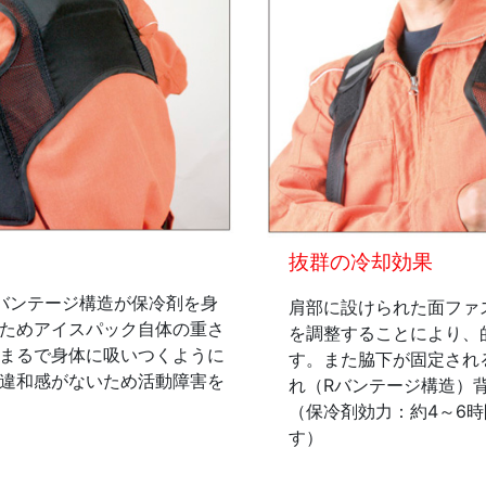
抜群の冷却効果
バンテージ構造が保冷剤を身
肩部に設けられた面ファ
ためアイスパック自体の重さ
を調整することにより、
まるで身体に吸いつくように
す。また脇下が固定され
違和感がないため活動障害を
れ（Rバンテージ構造）
（保冷剤効力：約4～6時
す）