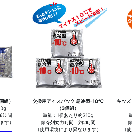
個組）
交換用アイスパック 急冷型-10℃
キッズ
0g
（3個組）
6時間
重量：1個あたり約210g
ます）
保冷剤効力時間：約2時間
（使用環境により異なります）
（使