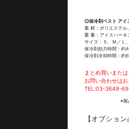
◎保冷剤ベスト アイ
素 材：ポリエステル
重 量：アイスハーネ
サイズ：Ｓ、Ｍ／Ｌ
保冷剤効力時間：約
保冷剤冷却時間：約
まとめ買いまたは
お問い合わせはお
TEL:03-3649-6
※
【オプション