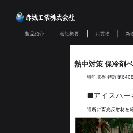
製品紹介
会社概要
お買物
新
熱中対策 保冷剤
特許取得 特許第64
■アイスハー
適所に畜光反射材を