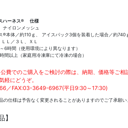
スハーネス® 仕様
、ナイロンメッシュ
ス®本体／約110ｇ、 アイスパック3個を装着した場合／約740
、ＬＬ／３Ｌ、ＸＬ
4～6時間（使用環境により異なります）
6時間以上（家庭用冷凍庫にて冷凍の場合）
 公費でのご購入をご検討の際は、納期、価格等ご相
気軽にどうぞ。
966／FAX:03-3649-6967(平日9:30～17:30)
製品の仕様は予告なく変更されることがありますのでご了承願い
品】