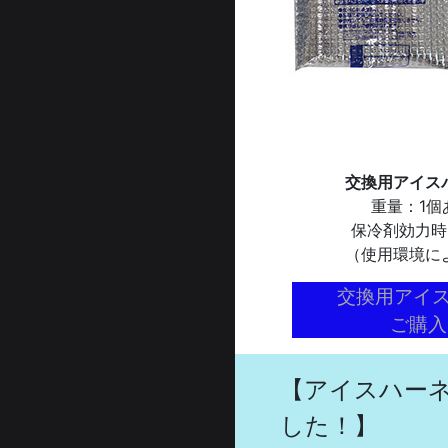
交換用アイス
重量：1個
保冷剤効力時
（使用環境に
交換用アイス
ご購入
【アイスハー
した！】