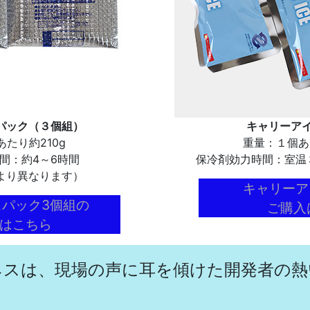
パック（３個組）
キャリーア
あたり約210g
重量：１個あ
間：約4～6時間
保冷剤効力時間：室温
より異なります）
キャリーア
パック3個組の
ご購入
はこちら
ネスは、現場の声に耳を傾けた開発者の熱