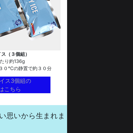
イス（３個組）
たり約136g
３０℃の静置で約３０分
イス3個組の
はこちら
い思いから生まれま