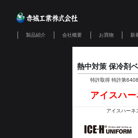
製品紹介
会社概要
お買物
新
熱中対策 保冷剤
特許取得 特許第64
アイスハー
アイスハーネ