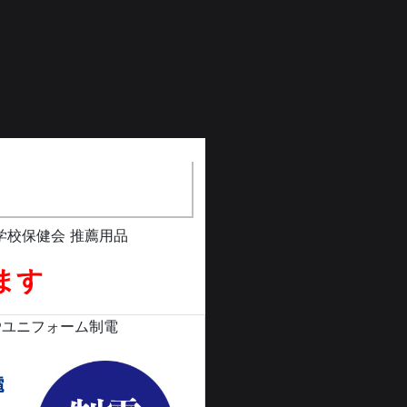
学校保健会 推薦用品
ます
®ユニフォーム制電